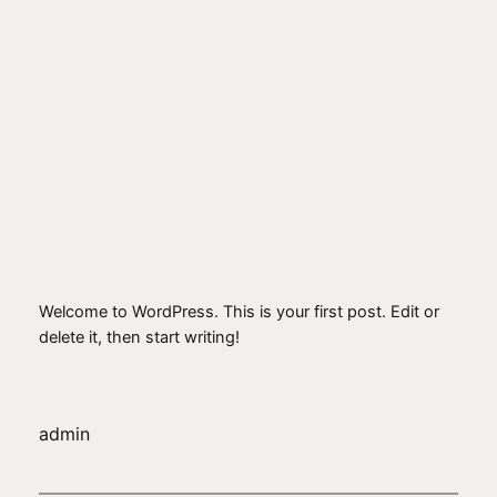
Spring
til
Instagram
Facebo
X
indhold
Hello world!
maj 11, 2026
Welcome to WordPress. This is your first post. Edit or
delete it, then start writing!
admin