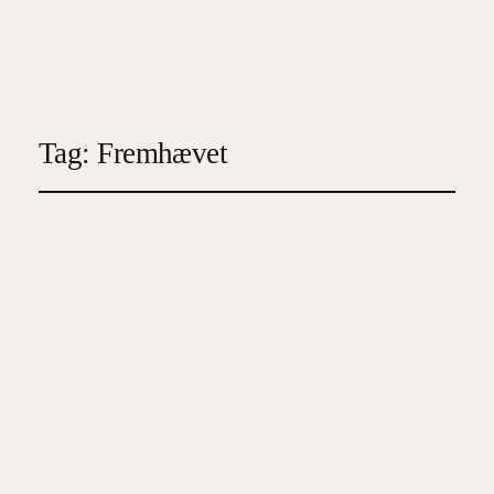
Instagram
Facebo
X
Tag:
Fremhævet
Stilråd til den moderne
urentusiast
maj 11, 2026
Kategori 4